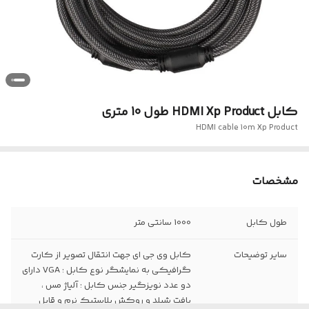
کابل HDMI Xp Product طول 10 متری
HDMI cable 10m Xp Product
مشخصات
طول کابل
1000 سانتی متر
سایر توضیحات
کابل وی جی ای جهت انتقال تصویر از کارت
گرافیکی به نمایشگر نوع کابل ‏‏:‏‏ VGA دارای
دو عدد نویزگیر جنس کابل ‏‏:‏‏ آلیاژ مس ،
بافت شیلد و روکش پلاستیک نرم و قابل