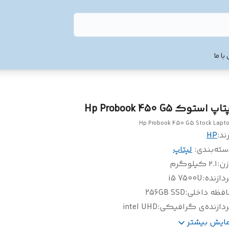
با ما
تاپ استوک Hp Probook 450 G5
Hp Probook 450 G5 Stock Lapt
ند:
HP
سته‌بندی
:
لپتاپ
زن
:
۲.۱ کیلوگرم
دازنده
:
i5 7500U
افظه داخلی
:
256GB SSD
ردازنده‌ی گرافیکی
:
intel UHD
م
:
8GB
مایش بیشتر