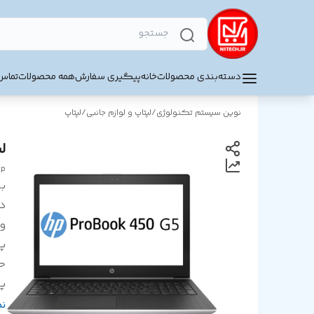
دسته‌بندی محصولات
خانه
پیگیری سفارش
همه محصولات
تماس 
نوین سیستم تکنولوژی
/
لپتاپ و لوازم جانبی
/
لپتاپ
لپ
op
بر
د
و
پر
ح
پ
ر
ن