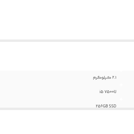
فحه نمایش
:
15.6 inch
۲.۱ کیلوگرم
i5 7500U
256GB SSD
intel UHD