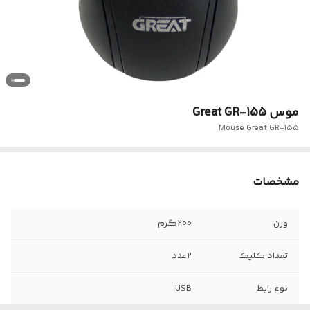
موس Great GR-155
Mouse Great GR-155
مشخصات
وزن
200گرم
تعداد کلیک
2عدد
نوع رابط
USB