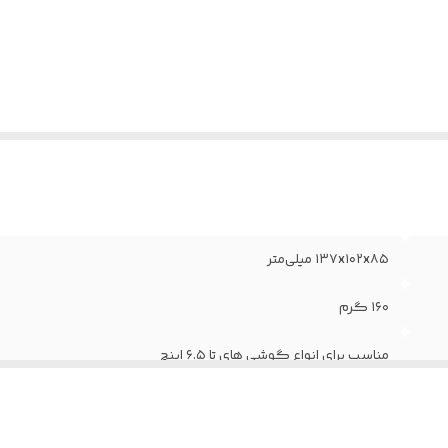
درجه/ وجود سیلیکون بر روی براکت جهت جلوگیری از آ
قاب موبایل
۱۳۷x۱۰۲x۸۵ میلی‌متر
۱۶۰ گرم
مناسب برای انواع گوشی های تا ۶.۵ اینچ
پلاستیک ABS و سیلیکون