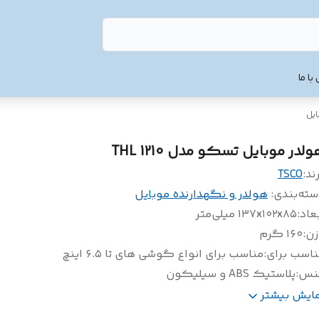
با ما
ایل
لدر موبایل تسکو مدل THL 1210
ند:
TSCO
سته‌بندی
:
هولدر و نگهدارنده موبایل
عاد
:
۱۳۷x۱۰۲x۸۵ میلی‌متر
زن
:
۱۶۰ گرم
ناسب برای
:
مناسب برای انواع گوشی های تا ۶.۵ اینچ
نس
:
پلاستیک ABS و سیلیکون
ایر
قابلیت قرارگیری بر روی داشبورد و انواع سطوح صاف با پ
مایش بیشتر
وضیحات
:
چسبی، مناسب برای گوشی تا سایز ۶٫۵ اینچ