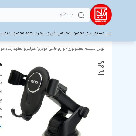
دسته‌بندی محصولات
خانه
پیگیری سفارش
همه محصولات
تماس 
نوین سیستم تکنولوژی
/
لوازم جانبی خودرو
/
هولدر و نگهدارنده موب
هو
بر
د
اب
و
م
ج
س
ن
ت