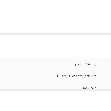
باسیم/ بیسیم
TF Card, Bluetooth, jack 3.5
252 گرم
8 الی 10 ساعت