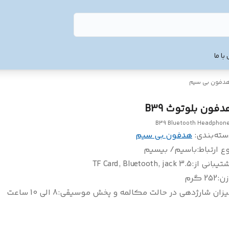
با ما
دفون بی سیم
دفون بلوتوث B39
B39 Bluetooth Headphon
سته‌بندی
:
هدفون بی سیم
ع ارتباط
:
باسیم/ بیسیم
تیبانی از
:
TF Card, Bluetooth, jack 3.5
زن
:
252 گرم
یزان شارژدهی در حالت مکالمه و پخش موسیقی
:
8 الی 10 ساعت