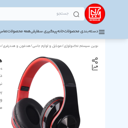
دسته‌بندی محصولات
خانه
پیگیری سفارش
همه محصولات
تماس 
نوین سیستم تکنولوژی
/
موبایل و لوازم جانبی
/
هدفون و هندزفری
/
ه
ه
es
د
نو
پش
و
م