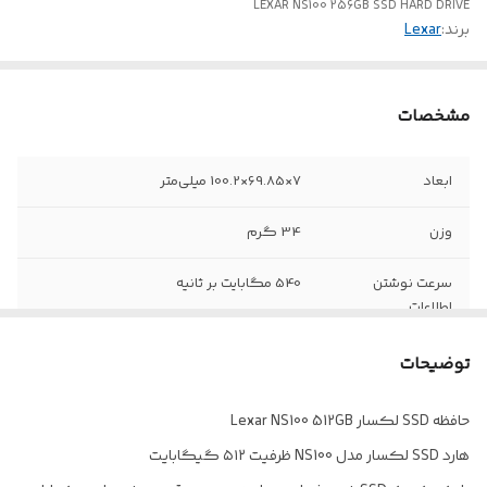
LEXAR NS100 256GB SSD HARD DRIVE
برند:
Lexar
مشخصات
ابعاد
7×69.85×100.2 میلی‌متر
وزن
34 گرم
سرعت نوشتن
540 مگابایت بر ثانیه
اطلاعات
نوع رابط
SATA 3.0 6Gb/s
توضیحات
مقاومت در برابر
دارد
حافظه SSD لکسار Lexar NS100 512GB
شوک و لرزش
هارد SSD لکسار مدل NS100 ظرفیت ۵۱۲ گیگابایت
فرم فاکتور
2.5 اینچ