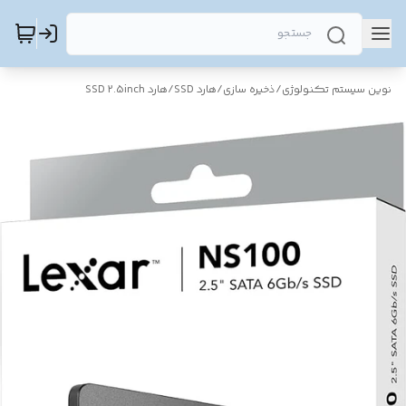
نوین سیستم تکنولوژی
/
ذخیره سازی
/
هارد SSD
/
هارد SSD 2.5inch