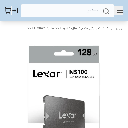
نوین سیستم تکنولوژی
/
ذخیره سازی
/
هارد SSD
/
هارد SSD 2.5inch