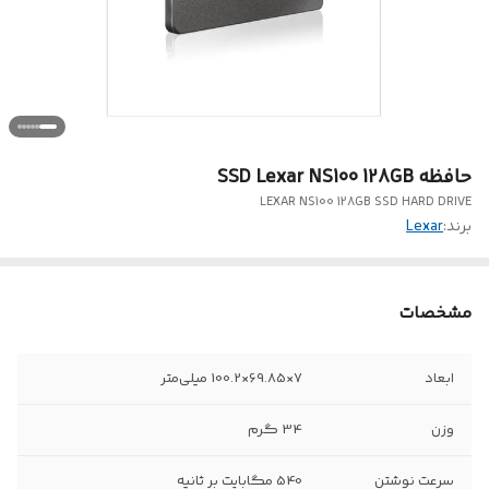
حافظه SSD Lexar NS100 128GB
LEXAR NS100 128GB SSD HARD DRIVE
برند:
Lexar
مشخصات
ابعاد
7×69.85×100.2 میلی‌متر
وزن
34 گرم
سرعت نوشتن
540 مگابایت بر ثانیه