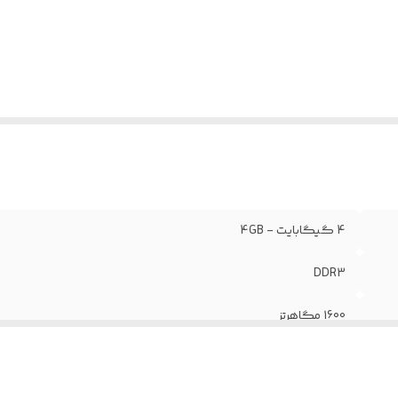
4 گیگابایت - 4GB
DDR3
1600 مگاهرتز