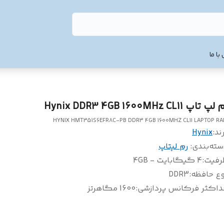
با ما
پ تاپ Hynix DDR3 4GB 1600MHz CL11
HYNIX HMT351S6EFR8C-PB DDR3 4GB 1600MHZ CL11 LAPTOP R
ند:
Hynix
سته‌بندی
:
رم لپتاپ
رفیت
:
4 گیگابایت - 4GB
وع حافظه
:
DDR3
داکثر فرکانس پردازشی
:
1600 مگاهرتز