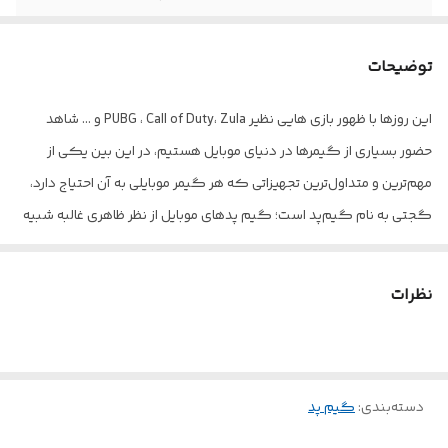
درگاه ارتباطی
بلوتوث + با سیم
توضیحات
سازگار با
Android / IOS۱۳.۰ / PC/N-Switch
این روزها با ظهور بازی هایی نظیر PUBG ، Call of Duty، Zula و … شاهد
تعداد کلید
20
حضور بسیاری از گیمرها در دنیای موبایل هستیم، در این بین یکی از
مهم‌ترین و متداول‌ترین تجهیزاتی که هر گیمر موبایلی به آن احتیاج دارد،
گجتی به نام گیم‌پد است؛ گیم پدهای موبایل از نظر ظاهری غالبه شبیه
به دسته‌های کنسول‌های بازی دارد با این تفاوت که قسمت ویژه‌‌‌ای برای
قرار گرفتن موبایل روی دسته تعبیه شده که مناسب برای اتصال انواع
نظرات
گوشی‌های موبایل است و کنترل گیمرها را روی بازی بسیار مسلط‌تر
می‌کند. در تصویر زیر نمونه‌ای از یک گیم پد موبایل تسکو مدل TG 145
را مشاهده می‌کنید: گیم پدها از نظر نوع اتصال به دو مدل تقسیم
دسته‌بندی
:
گیم پد
می‌شوند: اتصال به صورت بولوتوث اتصال به صورت کابل به دلیل تشابه
دقیق گیم پد موبایل تسکو مدل TG 145 به دسته‌های کنسول‌های