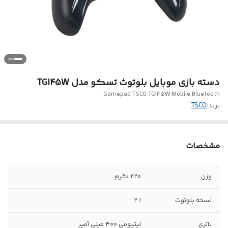
دسته بازی موبایل بلوتوث تسکو مدل TG145W
Gamepad TSCO TG145W Mobile Bluetooth
برند:
TSCO
مشخصات
وزن
۲۲۰ گرم
نسخه بلوتوث
۲.۱
باتری
لیتیومی ۴۰۰ میلی آمپر