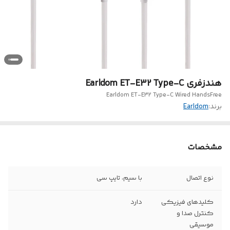
هندزفری Earldom ET-E32 Type-C
Earldom ET-E32 Type-C Wired HandsFree
برند:
Earldom
مشخصات
نوع اتصال
با سیم، تایپ سی
کلیدهای فیزیکی
دارد
کنترل صدا و
موسیقی