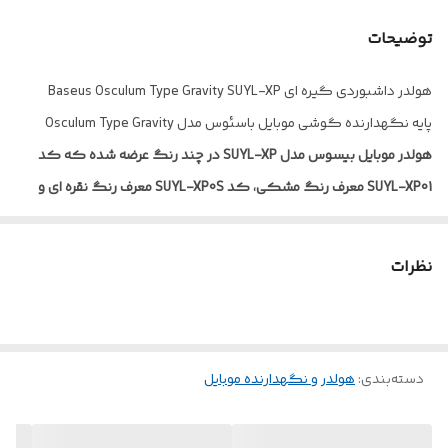
توضیحات
هولدر داشبوردی گیره ای Baseus Osculum Type Gravity SUYL-XP
پایه نگهدارنده گوشی موبایل باسئوس مدل Osculum Type Gravity
هولدر موبایل بیسوس مدل SUYL-XP در چند رنگ عرضه شده که کد
SUYL-XP01 معرف رنگ مشکی، کد SUYL-XP0S معرف رنگ نقره ای و
کد SUYL-XP09 معرف رنگ قرمز می باشد.
هولدر گوشی موبایل SUYL-XP از برند خوش نام بیسوز، دارای بدنه ای
نظرات
ساخته شده از آلومینیوم و پلی کربنات ضد حرارت است که با استفاده از
پایه مکنده و مقاوم خود قابلیت اتصال بر روی داشبور و سطوح صاف داخل
خودرو را دارد. این محصول مناسب نگهداری دستگاه هوشمند کاربران
دسته‌بندی
:
هولدر و نگهدارنده موبایل
در سایز ۶٫۳ تا ۸٫۵ سانتی متر است و از بازوهای منعطف در طرفین بدنه
بهره برده که هنگام نزدیک شدن گوشی باز و پس از قرارگیری آن به
طور خودکار دور قاب موبایل چفت می شوند تا حین بروز حرکات شدید