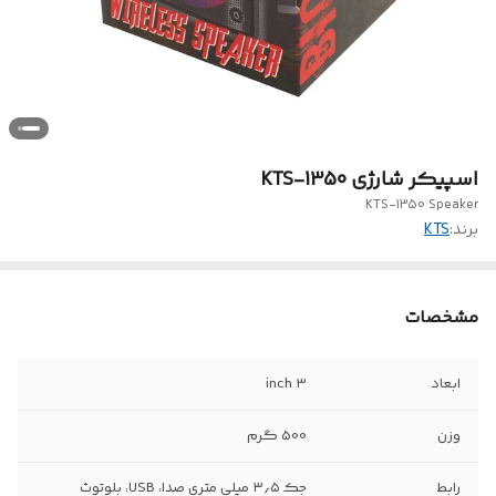
اسپیکر شارژی KTS-1350
KTS-1350 Speaker
برند:
KTS
مشخصات
ابعاد
3 inch
وزن
500 گرم
رابط
جک ۳٫۵ میلی متری صدا، USB، بلوتوث