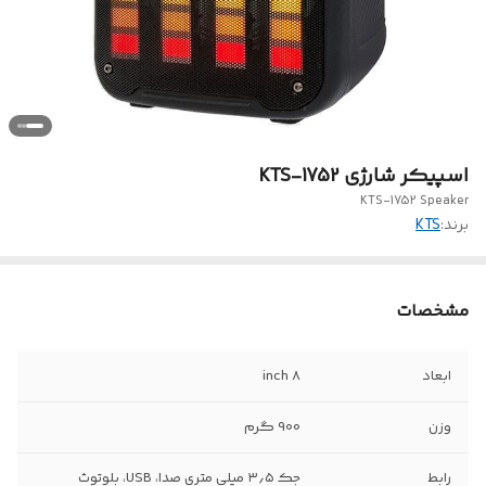
اسپیکر شارژی KTS-1752
KTS-1752 Speaker
برند:
KTS
مشخصات
ابعاد
8 inch
وزن
900 گرم
رابط
جک ۳٫۵ میلی متری صدا، USB، بلوتوث