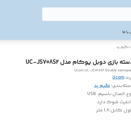
با ما
/
گیم پد
ته بازی دوبل یوکام مدل UC-JS708S2
Ucom UC-JS708S2 Double Gamep
ند:
Ucom
سته‌بندی
:
گیم پد
وع اتصال
:
باسیم، USB
ابلیت شوک
:
دارد
ول کابل
:
1.8 متر