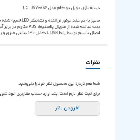
دسته بازی دوبل یوکام مدل UC-JS708S2
مجهز به دو عدد موتور لرزاننده و نشانگر LED تعبیه شده بر روی بدنه به منظور نمایش وضعیت کارکرد
بدنه ساخته شده از متریال پلاستیک ABS مقاوم در برابر آسیب های فیزیکی، مجهز به 17 عدد کلید فیزیکی
اتصال باسیم توسط رابط USB با کابل 140 سانتی متری و روکش از جنس پلاستیک TPE مقاوم در برابر گره خوردگی، پارگی و کشش
نظرات
شما هم درباره این محصول نظر خود را بنویسید.
برای ثبت نظر، لازم است ابتدا وارد حساب کاربری خود شوید
افزودن نظر