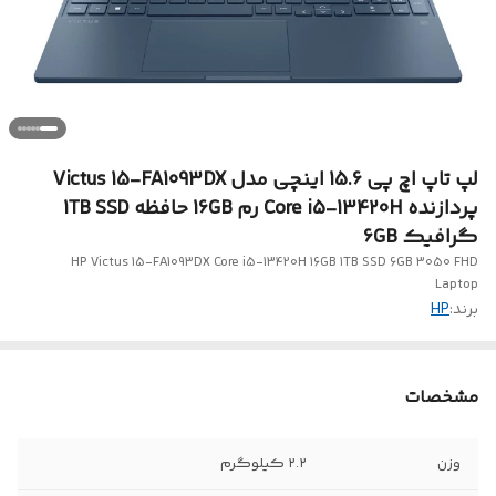
لپ تاپ اچ پی 15.6 اینچی مدل Victus 15-FA1093DX
پردازنده Core i5-13420H رم 16GB حافظه 1TB SSD
گرافیک 6GB
HP Victus 15-FA1093DX Core i5-13420H 16GB 1TB SSD 6GB 3050 FHD
Laptop
برند:
HP
مشخصات
وزن
۲.۲ کیلوگرم