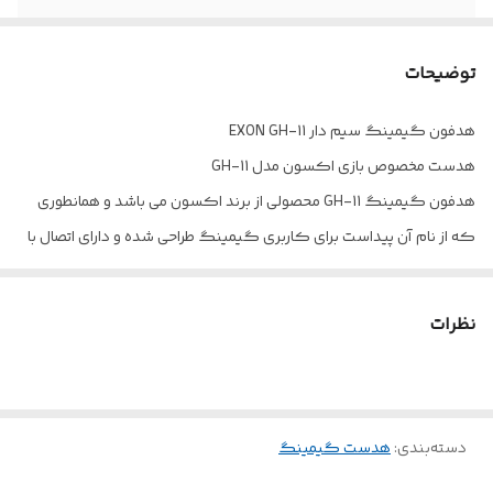
توضیحات
هدفون گیمینگ سیم دار EXON GH-11
هدست مخصوص بازی اکسون مدل GH-11
هدفون گیمینگ GH-11 محصولی از برند اکسون می باشد و همانطوری
که از نام آن پیداست برای کاربری گیمینگ طراحی شده و دارای اتصال با
سیم است. برای این محصول یک رابط جک ۳٫۵ میلی متری طراحی شده و
دارای پورت USB هم می باشد. قطر درایور این محصول برابر با ۴۰ میلی متر
نظرات
است و پوشش مناسبی روی گوش خواهد داشت و صدا را با وضوح مناسب
به گوش کاربر خواهد رساند. همچنین بالشتک های EXON GH-11 با توجه
به طراحی ارگونومیکی برای استفاده طولانی مدت مناسب هستند. برای
دسته‌بندی
:
هدست گیمینگ
این محصول یک میکروفون و کلید مدیریت میزان صدا قرار داده شده
است. . برای اکسون کابلی به طول ۲٫۶ متر طراحی شده و قابلیت اتصال به