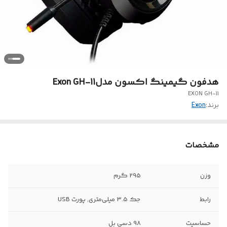
هدفون گیمینگ اکسون مدلExon GH-11
EXON GH-11
برند:
Exon
مشخصات
وزن
295 گرم
رابط
جک 3.5 میلی‌متری, پورت USB
حساسیت
98 دسی بل