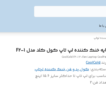
با ما
ده لپتاپ
ایه خنک کننده لپ تاپ کول کلد مدل F2-1
CoolCold F2-1 2-Fan Laptop CoolP
ند:
CoolCold
سته‌بندی
:
کول پد و فن خنک کننده لپتاپ
ناسب برای
:
لپ تاپ تا حداکثر سایز 15.6 اینچ
عداد فن
:
2