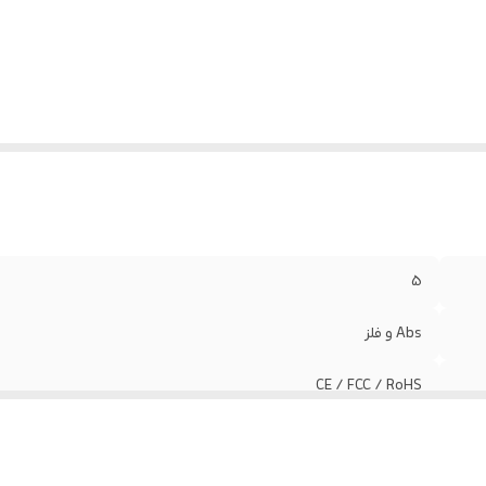
5
Abs و فلز
CE / FCC / RoHS
دارد