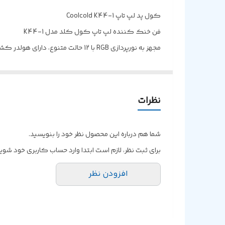
نورپردازی
کول پد لپ تاپ Coolcold K44-1
فن خنک کننده لپ تاپ کول کلد مدل K44-1
مجهز به نورپردازی RGB با 12 حالت متنوع، دارای هولدر کشویی گوشی موبایل در قسمت کناری بدنه
متریال ساخت بدنه فلز و پلاستیک ABS، با مقاومت مطلوب در برابر فشار و ضربه های احتمالی
دارای دو عدد گیره کوچک تاشو بر روی بدنه کول پد به ع
مجهز به کلید فیزیکی جهت تنظیم سرعت فن، دارای دو عدد
نظرات
مناسب برای لپ تاپ هایی با سایز حداکثر ۱۷ اینچ، توان ورودی 5 وات
امکان تنظیم ارتفاع پایه تا ۷ سطح مختلف متناسب با وضعیت کاربر
شما هم درباره این محصول نظر خود را بنویسید.
دارای 5 عدد فن بی صدا، سرعت فن 2500 دور در دقیقه
برای ثبت نظر، لازم است ابتدا وارد حساب کاربری خود شوید
افزودن نظر