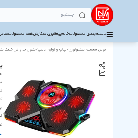
دسته‌بندی محصولات
خانه
پیگیری سفارش
همه محصولات
تماس 
نوین سیستم تکنولوژی
/
لپتاپ و لوازم جانبی
/
کول پد و فن خنک کنن
پ
ED
بر
د
ت
ج
اس
نم
نو
ن