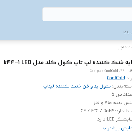
با ما
ده لپتاپ
ایه خنک کننده لپ تاپ کول کلد مدل k44-1 LED
Cool pad CoolCold k44-1 L
ند:
CoolCold
سته‌بندی
:
کول پد و فن خنک کننده لپتاپ
عداد فن
:
5
نس بدنه
:
Abs و فلز
تاندارد
:
CE / FCC / RoHS
ایشگر LED
:
دارد
رپردازی
:
RGB
مایش بیشتر