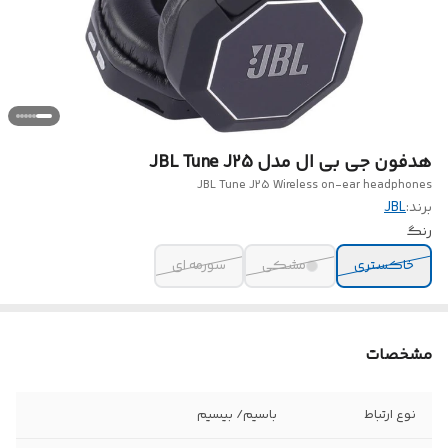
هدفون جی بی ال مدل JBL Tune J25
JBL Tune J25 Wireless on-ear headphones
برند:
JBL
رنگ
خاکستری
مشکی
سورمه ای
مشخصات
نوع ارتباط
باسیم/ بیسیم