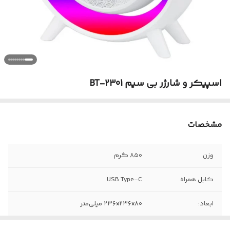
اسپیکر و شارژر بی سیم BT-2301
مشخصات
وزن
۸۵۰ گرم
کابل همراه
USB Type-C
ابعاد:
۲۳۶x۲۳۶x۸۰ میلی‌متر
نوع اتصال
بی‌سیم و باسیم دانگل USB و بلوتوث