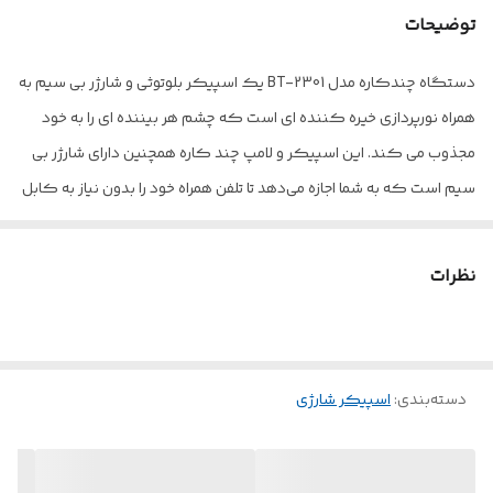
توضیحات
دستگاه چندکاره مدل BT-2301 یک اسپیکر بلوتوثی و شارژر بی سیم به
همراه نورپردازی خیره کننده ای است که چشم هر بیننده ای را به خود
مجذوب می کند. این اسپیکر و لامپ چند کاره همچنین دارای شارژر بی
سیم است که به شما اجازه می‌دهد تا تلفن همراه خود را بدون نیاز به کابل
شارژ کنید. با طراحی G-Shape، این شارژر بی سیم راحت‌تر و ثابت‌تر بر روی
میز و دیگر سطوح قرار می‌گیرد. این اسپیکر RGB همچنین دارای قابلیت
نظرات
اتصال به آهنگ ها و موسیقی است که به شما اجازه می‌دهد تا به صورت بی
سیم از آهنگ های خود لذت ببرید. همچنین، با استفاده از ویژگی‌های
خاص این لامپ، می‌توانید الگوهای نوری مختلف را انتخاب کنید و اجازه
دسته‌بندی
:
اسپیکر شارژی
دهید که این لامپ به یک لامپ آرامبخش تبدیل شود. به طور کلی
اسپیکر و شب خواب مدل RGB BT2301 یک محصول خاص و کارآمد است
که می‌تواند به عنوان یک لامپ خواب، شارژر بی سیم و بلندگوی بلوتوث