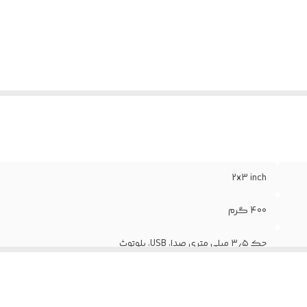
2x3 inch
400 گرم
جک ۳٫۵ میلی متری صدا، USB، بلوتوث