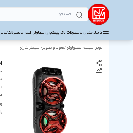
دسته‌بندی محصولات
خانه
پیگیری سفارش
همه محصولات
تماس 
نوین سیستم تکنولوژی
/
صوت و تصویر
/
اسپیکر شارژی
اس
er
بر
د
اب
و
را