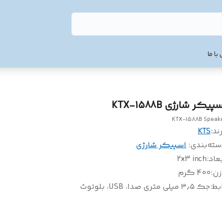
با ما
پیکر شارژی KTX-1588B
KTX-1588B Speak
ند:
KTS
سته‌بندی
:
اسپیکر شارژی
عاد
:
2x3 inch
زن
:
400 گرم
بط
:
جک ۳٫۵ میلی متری صدا، USB، بلوتوث