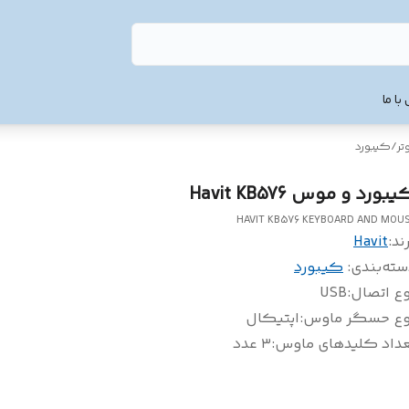
با ما
تر
/
کیبورد
بورد و موس Havit KB576
HAVIT KB576 KEYBOARD AND MOU
ند:
Havit
سته‌بندی
:
کیبورد
وع اتصال
:
USB
وع حسگر ماوس
:
اپتیکال
عداد کلیدهای ماوس
:
۳ عدد