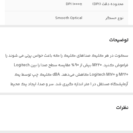
محدوده دقت (DPI)
1000± DPI
نوع حسگر
Smooth Optical
تعداد کلید
3 عدد
توضیحات
جنس بدنه
پلاستیک ABS
سکوت در هر کلیک صداهای کلیک را که باعث حواس پرتی می شوند را
وزن
90 گرم
فراموش کنید. M220 بیش از 90٪ مقایسه سطح صدا را بین Logitech
استاندارد
Ce، Fcc
M220 و Logitech M170 کاهش می‌دهد. dBA کلیک چپ توسط یک
آزمایشگاه مستقل در 1 متر اندازه گیری شد. سر و صدا، ایجاد یک محیط
طراحی ارگونومیک
دارد
آرام تر و سازنده تر برای شما و اطرافیان شما. اندازه کوچک و کنترل صاف
مکان نما آن را برای فضاهای کاری تنگ و میزهای شلوغ عالی می کند.
نظرات
سر و صدای کمتر، تمرکز بیشتر روی کار خود بدون ایجاد مزاحمت های
نویز متمرکز بمانید. فناوری SilentTouch خود لاجیتک بیش از 90 درصد
مقایسه سطح صدا را بین Logitech M220 و Logitech M170 کاهش