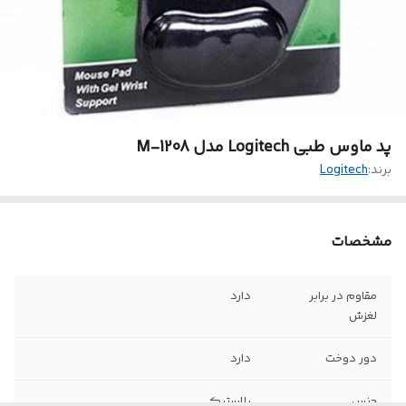
پد ماوس طبی Logitech مدل M-1208
برند:
Logitech
مشخصات
مقاوم در برابر
دارد
لغزش
دور دوخت
دارد
جنس
پلاستیک