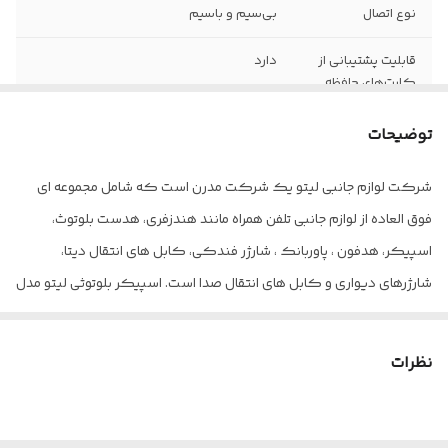
نوع اتصال
بی‌سیم و باسیم
قابلیت پشتیبانی از
دارد
کارت‌های حافظه
توان خروجی
۲ عدد بلندگوی ۵ واتی
توضیحات
اسپیکر
شرکت لوازم جانبی لیتو یک شرکت مدرن است که شامل مجموعه ای
نسخه‌ی بلوتوث
5
فوق العاده از لوازم جانبی تلفن همراه مانند هندزفری، هدست بلوتوث،
اسپیکر، هدفون ، پاوربانک ، شارژر فندکی، کابل های انتقال دیتا،
شارژرهای دیواری و کابل های انتقال صدا است. اسپیکر بلوتوثی لیتو مدل
LK-4 یک مینی اسپیکر قابل حمل از شرکت لیتو می باشد که با استفاده
از بلوتوث قابلیت اتصال به انواع گوشی های هوشمند را دارا می باشد.
نظرات
پشتیبانی از کارت حافظه و فلش مموری با دارا بودن پورت های MICRO SD و
USB بر روی بدنه محصول تعبیه شده ...