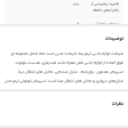
قابلیت پشتیبانی از
دارد
کارت‌های حافظه
نسخه‌ی بلوتوث
5
نوع اتصال
بی‌سیم و باسیم
توضیحات
شرکت لوازم جانبی لیتو یک شرکت مدرن است که شامل مجموعه ای
فوق العاده از لوازم جانبی تلفن همراه مانند هندزفری، هدست بلوتوث،
اسپیکر، هدفون ، پاوربانک ، شارژر فندکی، کابل های انتقال دیتا،
شارژرهای دیواری و کابل های انتقال صدا است. اسپیکر بلوتوثی لیتو مدل
LK-4 یک مینی اسپیکر قابل حمل از شرکت لیتو می باشد که با استفاده
از بلوتوث قابلیت اتصال به انواع گوشی های هوشمند را دارا می باشد.
نظرات
پشتیبانی از کارت حافظه و فلش مموری با دارا بودن پورت های MICRO SD و
USB بر روی بدنه محصول تعبیه شده ...