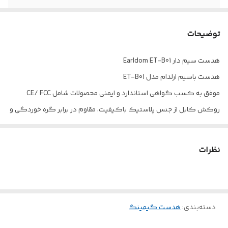
توان ورودی
20 وات
توضیحات
پاسخ فرکانسی
20 هرتز الی 20 کیلوهرتز
هدست سیم دار Earldom ET-B01
هدست باسیم ارلدام مدل ET-B01
موفق به کسب گواهی استاندارد و ایمنی محصولات شامل CE/ FCC
روکش کابل از جنس پلاستیک باکیفیت، مقاوم در برابر گره خوردگی و
پارگی
بهره مند از نورپردازی داخلی جهت ایجاد جلوه بصری زیبا در محیط کم نور و
نظرات
تاریک
اتصال با سیم از طریق رابط USB و رابط جک 3.5 میلی متری صدا با کابل 170
سانتی متر
دسته‌بندی
:
هدست گیمینگ
مجهز به میکروفون 360 درجه انعطاف پذیر با قابلیت تنظیم زاویه 90 درجه
به طول 12 سانتی متر