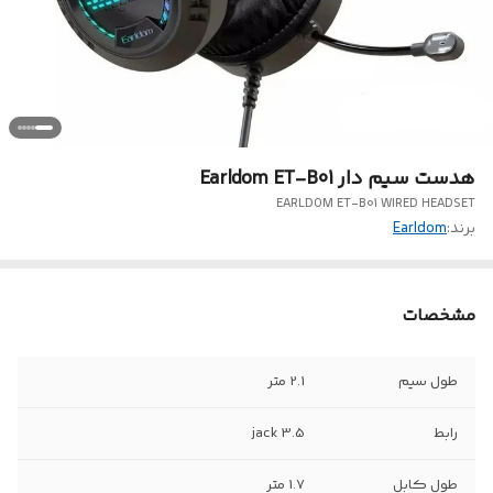
هدست سیم دار Earldom ET-B01
EARLDOM ET-B01 WIRED HEADSET
برند:
Earldom
مشخصات
طول سیم
2.1 متر
رابط
jack 3.5
طول کابل
1.7 متر