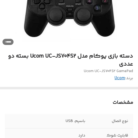
دسته بازی یوکام مدل Ucom UC-JS704S2 بسته دو
عددی
Ucom UC-JS704S2 GamePad
برند:
Ucom
مشخصات
نوع اتصال
باسیم، USB
قابلیت شوک
دارد