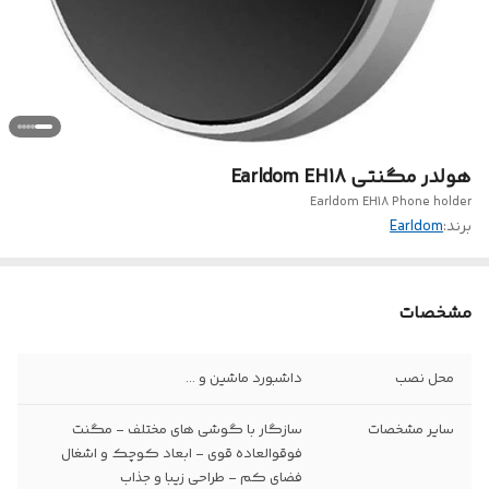
هولدر مگنتی Earldom EH18
Earldom EH18 Phone holder
برند:
Earldom
مشخصات
محل نصب
داشبورد ماشین و ...
سایر مشخصات
سازگار با گوشی های مختلف - مگنت
فوقوالعاده قوی - ابعاد کوچک و اشغال
فضای کم - طراحی زیبا و جذاب