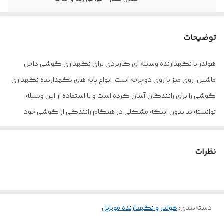
اتصال به گوشی
به صورت گیره ای
توضیحات
هولدر یا نگهدارنده وسیله ای کاربردی برای نگهداری گوشی داخل
ماشین، روی میز یا روی دوچرخه است. انواع پایه‌ های نگهدارنده نگهداری
گوشی را برای رانندگان آسان کرده است و با استفاده از این وسیله،
توانسته‌اند بدون اینکه مشکلی در هنگام رانندگی از گوشی خود
کاملا ایمن محافظت کنند. استند گوشی ارلدام EH44، کاملا ساده و زیبا
طراحی شده است که باعث می‌شود تا بدون آنکه فضای زیادی را داخل
نظرات
خودرو اشغال کند، به راحتی از آن استفاده کنند. استفاده از استند ارلدام
برای کاربران بسیار ساده خواهد بود. قرار دادن و بیرون آوردن گوشی
هوشمند از این نگهدارنده تنها با یک دست امکان پذیر است. استند
دسته‌بندی
:
هولدر و نگهدارنده موبایل
خودرو ارلدام در قسمت جلویی خودرو و روی پنجره کولر ماشین نصب می