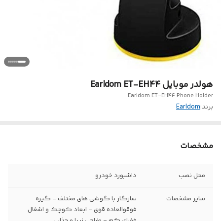
هولدر موبایل Earldom ET-EH44
Earldom ET-EH44 Phone Holder
برند:
Earldom
مشخصات
محل نصب
داشبورد خودرو
سایر مشخصات
سازگار با گوشی های مختلف - گیره
فوقوالعاده قوی - ابعاد کوچک و اشغال
فضای کم - طراحی زیبا و جذاب