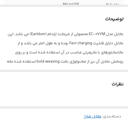
نوع رابط
MicroUSB
سایر توضیحات
پشتیبانی از قابلیت FASTER CHARGING-بافت
توضیحات
کابل
روکش از تکنولوژی BOLD WEAVING
کابل مدل EC-077M محصولی از شرکت ارلدام (Earldom) می باشد. این
روکش کابل
دارد
کابل دارای قابلیت Fast charging بوده و به طول 1متر می باشد و از
کانکتورهای با کیفیتی مناسب در آن استفاده شده است و بر روی
روکش کابل آن نیز از تکنولوژی بافت bold weaving استفاده شده که
باعث افزایش طول عمر آن و جلوگیری از گره خوردگی یا پارگی آن میشود
که مشکلی رایج در میان اکثر کابل ها می باشد. با توجه به اینکه شدت
نظرات
جریان عبوری این کابل برابر 3 آمپر می باشد گزینه ای مناسب برای شارژ
تبلت با درگاه microUSB نیز هست. از این کابل همچنین می توان برای
اشتراک پرسرعت اطلاعات میان گوشی موبایل، تبلت و دیگر دستگاهای
دسته‌بندی
:
مجهز به درگاه microUSB با کامپیوتر یا لپ تاپ استفاده کرد.
کابل شارژ