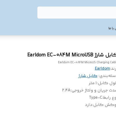
با ما
ل شارژ Earldom EC-084M MicroUSB
Earldom EC-084M MicroUS Charging Cab
ند:
Earldom
سته‌بندی
:
کابل شارژ
ول کابل
:
1 متر
ت جریان و ولتاژ خروجی
:
2.4A
ع رابط
:
Type-C
وکش کابل
:
دارد