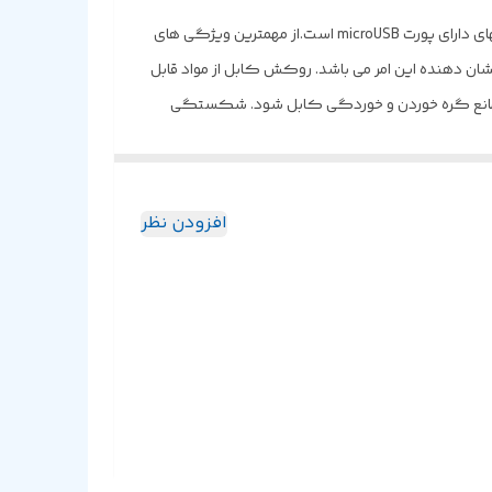
کابل EC-084M ارلدام کابلی با روکشی از تارهای بسیار ریز به بافته شده مانند پارچه ای ضخیم و با کیفیت است که برای گوشی و تبلتهای دارای پورت microUSB است.از مهمترین ویژگی های
ان دهنده این امر می باشد. روکش کابل از مواد قابل
 و هم مانع گره خوردن و خوردگی کابل شود. شکستگی
مت آنرا در مقابل شکستگی دو چندان کرده است. نصب و
و یو اس بی به کامپیوتر استفاده کنید و می تواند در
افزودن نظر