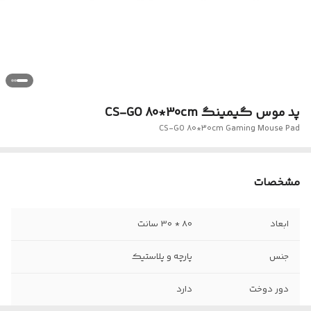
پد موس گیمینگ CS-GO 80*30cm
CS-GO 80*30cm Gaming Mouse Pad
مشخصات
ابعاد
80 * 30 سانت
جنس
پارچه و پلاستیک
دور دوخت
دارد