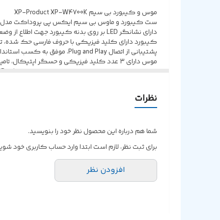
نوع حسگر ماوس
موس و کیبورد بی سیم XP-Product XP-W4700K
ست کیبورد و ماوس بی سیم ایکس پی پروداکت مدل XP-W4700K
دارای نشانگر LED بر روی بدنه کیبورد جهت اطلاع از وضعیت باتری
کیبورد دارای کلید فیزیکی با حروف فارسی حک شده، تامی
پشتیبانی از اتصال Plug and Play، موفق به کسب استانداردهای سلامت و ایمنی محصول شامل CE/RoHS
موس دارای 3 عدد کلید فیزیکی و حسگر اپتیکال، تامین انرژی موس از طریق 2 عدد باتری نیم قلمی سایز AA
اتصال موس و کیبورد به صورت بی سیم توسط دانگل USB با فرکانس بی سیم 2.4 گیگاهرتز و برد اتصال 10 متری
متریال ساخت بدنه موس و کیبورد از جنس پلاستیک مقاوم 
نظرات
شما هم درباره این محصول نظر خود را بنویسید.
برای ثبت نظر، لازم است ابتدا وارد حساب کاربری خود شوید
افزودن نظر