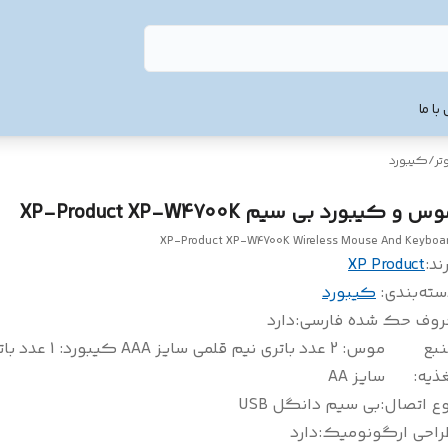
با ما
تر
/
کیبورد
س و کیبورد بی سیم XP-Product XP-W4700K
XP-Product XP-W4700K Wireless Mouse And Keyboa
ند:
XP Product
سته‌بندی
:
کیبورد
روف حک شده فارسی
:
دارد
نبع
موس: 2 عدد باتری نیم قلمی سا
ذيه
:
سایز AA
وع اتصال
:
بی سیم دانگل USB
راحی ارگونومیک
:
دارد