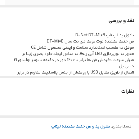
استاندارد
CE / FCC / RoHS
نقد و بررسی
کول پد لپ تاپ D-Net DT-M10B
فن خنک کننده نوت بوک دی نت مدل DT-M10B
موفق به کسب استاندارد سلامت و ایمنی محصول شامل CE
مجهز به نورپردازی LED آبی رنگ به منظور ایجاد جلوه بصری زیبا تر
میزان سرعت گردش فن ها برابر با 1200 دور در دقیقه با نویز تولیدی 21
دسی بل
اتصال از طریق کابل USB با روکش از جنس پلاستیک مقاوم در برابر
کشش و پارگی
بدنه ساخته شده از جنس پلاستیک و فلز، مقاوم در برابر فشار و آسیب های
احتمالی
نظرات
مناسب برای لپ تاپ های با حداکثر سایز 17 اینچی، مجهز به دو عدد فن 140
میلی متری
دسته‌بندی
:
کول پد و فن خنک کننده لپتاپ