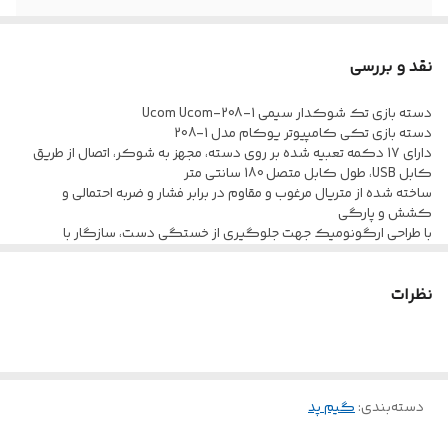
ابعاد
14×9×3 سانتی متر
نقد و بررسی
تعداد کلیدها
17 عدد
دسته بازی تک شوکدار سیمی Ucom Ucom-208-1
دسته بازی تکی کامپیوتر یوکام مدل 1-208
طراحی ارگونومیک
دارد
دارای 17 دکمه تعبیه شده بر روی دسته، مجهز به شوکر، اتصال از طریق
کابل USB، طول کابل متصل 180 سانتی متر
سازگار با
انواع کامپیوتر و لپتاپ ها
ساخته شده از متریال مرغوب و مقاوم در برابر فشار و ضربه احتمالی و
کشش و پارگی
با طراحی ارگونومیک جهت جلوگیری از خستگی دست، سازگار با
سیستم عامل ویندوز
نظرات
دسته‌بندی
:
گیم پد