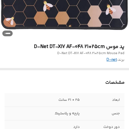
پد موس D-Net DT-X17 AF-048 21*25cm
D-Net DT-X17 AF-048 21*25cm Mouse Pad
برند:
D-net
مشخصات
ابعاد
25 * 21 سانت
جنس
پارچه و پلاستیک
دور دوخت
دارد