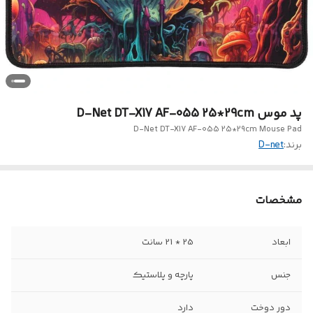
پد موس D-Net DT-X17 AF-055 25*29cm
D-Net DT-X17 AF-055 25*29cm Mouse Pad
برند:
D-net
مشخصات
ابعاد
25 * 21 سانت
جنس
پارچه و پلاستیک
دور دوخت
دارد