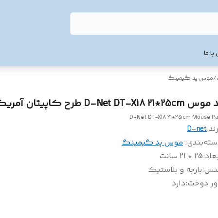
با ما
/
موس پد گیمینگ
س D-Net DT-X18 21*25cm طرح کاپیتان آمریکا
D-Net DT-X18 21*25cm Mouse P
ند:
D-net
سته‌بندی
:
موس پد گیمینگ
عاد
:
25 * 21 سانت
نس
:
پارچه و پلاستیک
ور دوخت
:
دارد