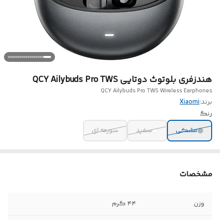
هندزفری بلوتوث دوتایی QCY Ailybuds Pro TWS
QCY Ailybuds Pro TWS Wireless Earphones
برند:
Xiaomi
رنگ
مشکی
سفید
سورمه ای
مشخصات
وزن
۴۴ گرم