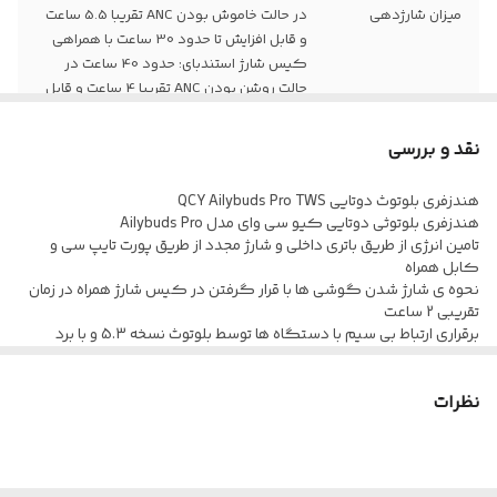
میزان شارژدهی
در حالت خاموش بودن ANC تقریبا 5.5 ساعت
و قابل افزایش تا حدود 30 ساعت با همراهی
کیس شارژ استندبای: حدود 40 ساعت در
حالت روشن بودن ANC تقریبا 4 ساعت و قابل
افزایش تا حدود 23 ساعت با همراهی کیس
شارژ
نقد و بررسی
اپلیکیشن
Qcy App
هندزفری بلوتوث دوتایی QCY Ailybuds Pro TWS
اختصاصی
هندزفری بلوتوثی دوتایی کیو سی وای مدل Ailybuds Pro
تامین انرژی از طریق باتری داخلی و شارژ مجدد از طریق پورت تایپ سی و
نسخه بلوتوث
5.3
کابل همراه
نحوه ی شارژ شدن گوشی ها با قرار گرفتن در کیس شارژ همراه در زمان
تقریبی 2 ساعت
فناوری نویز
دارد
برقراری ارتباط بی سیم با دستگاه ها توسط بلوتوث نسخه 5.3 و با برد
کنسلینگ ENC
اتصال تقریبی 10 متر
مدت زمان نگهداری شارژ در حالت استندبای حدود 40 ساعت، دارای
نظرات
نشانگر LED جهت اطلاع از وضعیت کارکرد
دارای 6 عدد میکروفون، پشتیبانی از سیستم کاهش نویز ANC، پروفایل
های بلوتوث شامل HFP/A2DP/AVRCP
ساخته شده از پلاستیک باکیفیت، مقاوم در برابر فشار و ضربه، مجهز به
میکروفون داخلی جهت پاسخ دهی به تماس