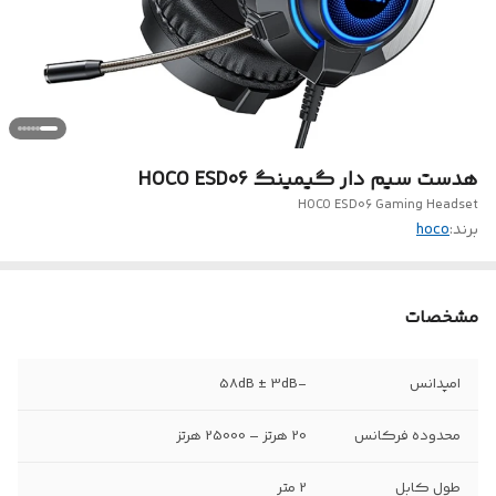
هدست سیم دار گیمینگ HOCO ESD06
HOCO ESD06 Gaming Headset
برند:
hoco
مشخصات
امپدانس
-58dB ± 3dB
محدوده فرکانس
20 هرتز – 25000 هرتز
طول کابل
2 متر