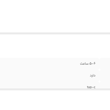
سخه بلوتوث
:
5.3
اوری نویز کنسلینگ ENC
:
دارد
5-6 ساعت
دارد
typ-c
6 ساعت