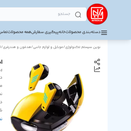
دسته‌بندی محصولات
خانه
پیگیری سفارش
همه محصولات
تماس 
نوین سیستم تکنولوژی
/
موبایل و لوازم جانبی
/
هدفون و هندزفری
/
ا
ای
od
د
م
ن
در
ش
ش
ن
شا