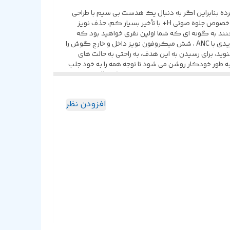
لمس راحت کرده بنابراین اگر به دنبال یک هدست بی سیم با طراحی
بسیار خلاقانه هستید، این محصول را به شما معرفی می کنیم .این هدفون نه تنها از لحاظ ظاهر، بلکه دارای عملکرد بسیار عالی می باشد. به خصوص جلوه صوتی H+ با تأخیر بسیار کم، حذف نویز
ی کنند به گونه ای که شما اولین نفری خواهید بود که
صدای پای دشمن، شلیک گلوله، انفجار و موارد دیگر را می شنوید، بنابراین در میدان نبرد یک قدم جلوتر خواهید بود. حذف نویز فعال هیبریدی با ANC ، شش میکروفون نویز داخل و خارج گوش را
 خارجی را بشنوید، برای رسیدن به این هدف، به راحتی به حالت های
ی محیط بروید. طراحی خاص این هدفون همراه با نورپردازی رنگارنگ RGB می باشد. هنگامی که جعبه شارژ را باز می کنید، چراغ RGB به طور خودکار روشن می شود تا توجه همه را به خود جلب
کند.عملکردهای اساسی مانند جلو/عقب، پخش/توقف موسیقی، پاسخ/پایان/رد کردن تماس، کنترل صدا و غیره را می توان تنها با یک ضربه کنترل کرد. زمان شارژ این محصول 1 الی 2 ساعت می
آوردن گوشی خود ندارید.به دلیل اندازه کوچک و وزن سبک این ایرفون
افزودن نظر