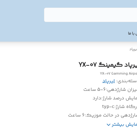
با ما
یرپاد
رپاد گیمینگ YX-07
YX-07 Gamming Airp
سته‌بندی
:
ایرپاد
یزان شارژدهی
:
5-6 ساعت
مایش درصد شارژ
:
دارد
گاه شارژ
:
typ-c
ارژدهی در حالت موزیک
:
6 ساعت
ارژدهی در حالت مکالمه
:
20 ساعت
مایش بیشتر
رژدهی در حالت لایف تایم
:
4-5 روز