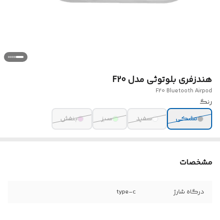
هندزفری بلوتوثی مدل F20
F20 Bluetooth Airpod
رنگ
مشکی
سفید
سبز
بنفش
مشخصات
درگاه شارژ
type-c