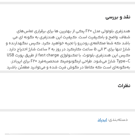
نقد و بررسی
هندزفری بلوتوثی مدل F20 یکی از بهترین ها برای برقراری تماس‌های
شفاف، واضح و باکیفیت است. کیفیت این هندزفری به گونه ای می
باشد که شما مکالمه‌ی رودررو را تجربه خواهید کرد. کیس نگهدارنده و
شارژ تنها برای 3 الی 5 ساعت کارکرد در روز به 2 ساعت شارژ احتیاج دارد .
کیس این هندزفری بلوتوث، با تکنولوژی fast charge از طریق پورت USB
Type-C شارژ می‌شود. طراحی ارگونومیک منحصربه‌فرد F20 برای ایربادز،
به‌گونه‌ای است که کاملا در گوش فیت شده و می‌توانید مطمئن باشید
که نمی‌افتد.با استفاده از این محصول شما به به بلوتوث نسخه 5.0 مجهز
شده و برد 10 متری آن سبب شده که تا فاصله 10 متری بتوان از آن استفاده
نظرات
کرد و هر چیزی که از دستگاه پخش می‌شود را شنید.این هدفون موفق
به کسب استاندارد IPX4 شده و به این معنی است که به خوبی در برابر
آب و گرد و غبار مقاومت می‌کند. البته به این موضوع توجه داشته باشید
که این هندزفری‌ را نباید زیر جریان مستقیم آب قرار دهید.جنس بدنه این
هندزفری حرفه ای از پلاستیک ABS ساخته شده است
دسته‌بندی
:
ایرپاد