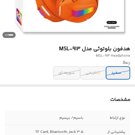
هدفون بلوتوثی مدل MSL-913
MSL-913 Headphone
رنگ
سفید
نارنجی
سورمه ای
مشخصات
نوع ارتباط
باسیم/ بیسیم
پشتیبانی از
TF Card, Bluetooth, jack 3.5