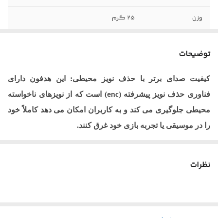
وزن
25 گرم
عمر باتری
10 تا 12 ساعت
توضیحات
ورژن
5.3
کیفیت صدای برتر با حذف نویز محیطی: این هدفون دارای
فناوری حذف نویز پیشرفته (
) است که از نویزهای ناخواسته
enc
محیطی جلوگیری می کند و به کاربران امکان می دهد کاملاً خود
را در موسیقی یا تجربه بازی خود غرق کنند.
عمر باتری طولانی مدت: با ظرفیت باتری 350 میلی آمپر ساعت،
کاربران می توانند تا چندین ساعت از موسیقی بدون وقفه یا
نظرات
زمان بازی لذت ببرند، که آن را برای استفاده طولانی مدت در
حین حرکت عالی می کند.
اتصال سریع و پایدار با بلوتوث 5.3: چیپست بلوتوث 5.3 هدفون