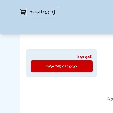
ورود | ثبت‌نام
ناموجود
دیدن محصولات مرتبط
11.5 سانتی متر / 4.52 اینچ (L); 6.5 سانتی متر / 2.56 اینچ (W); 5