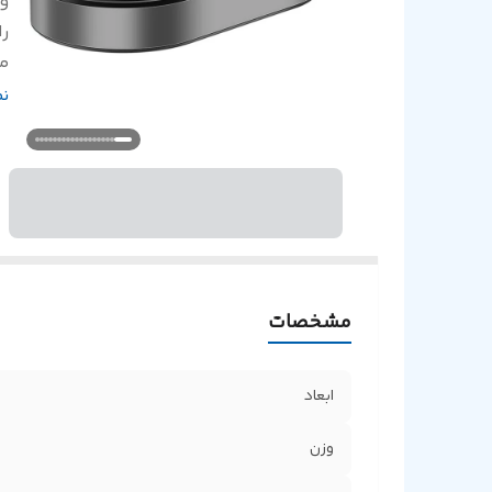
و
را
م
من
ن
مشخصات
ابعاد
وزن