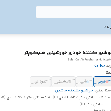
با ما
وشبو کننده خودرو خورشیدی هلیکوپتر
Solar Car Air Freshener Helicopt
ند:
Carlox
نگ
قرمز
آبی
مشکی
نقره ای
سته‌بندی
:
خوشبو کننده ماشین
عاد
:
سانتی متر (H)