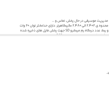
دارد
10.1 تا 20 وات
USB - Type-C
به و فشار احتمالی، موفق به کسب گواهی استاندارد های ایمنی و سلامت محصولات شام
.