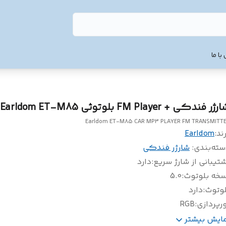
با ما
ژر فندکی + FM Player بلوتوثی Earldom ET-M85
Earldom ET-M85 CAR MP3 PLAYER FM TRANSMITT
ند:
Earldom
سته‌بندی
:
شارژر فندکی
تیبانی از شارژ سریع
:
دارد
سخه بلوتوث
:
5.0
لوتوث
:
دارد
رپردازی
:
RGB
لید های فیزیکی مدیریت موسیقی و تماس
:
دارد
مایش بیشتر