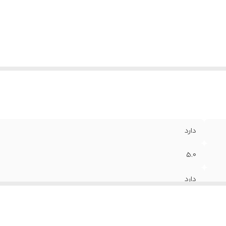
وان خروجی کلی
:
10.1 تا 20 وات
گاه‌های ارتباطی
:
USB - Type-C
دارد
5.0
دارد
RGB