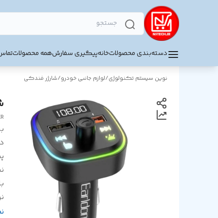
دسته‌بندی محصولات
خانه
پیگیری سفارش
همه محصولات
تماس 
نوین سیستم تکنولوژی
/
لوازم جانبی خودرو
/
شارژر فندکی
شار
ER
بر
د
پش
ن
ب
نو
ک
ن