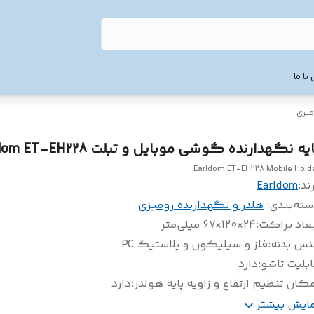
با ما
میزی
یه نگهدارنده گوشی موبایل و تبلت Earldom ET-EH228
Earldom ET-EH228 Mobile Hold
ند:
Earldom
سته‌بندی
:
هلدر و نگهدارنده رومیزی
عاد براکت
:
24×120×67 میلی‌متر
نس بدنه
:
فلز و سیلیکون و پلاستیک PC
بلیت تاشو
:
دارد
کان تنظیم ارتفاع و زاویه پایه هولدر
:
دارد
د سیلیکونی ضد خش
:
دارد
مایش بیشتر