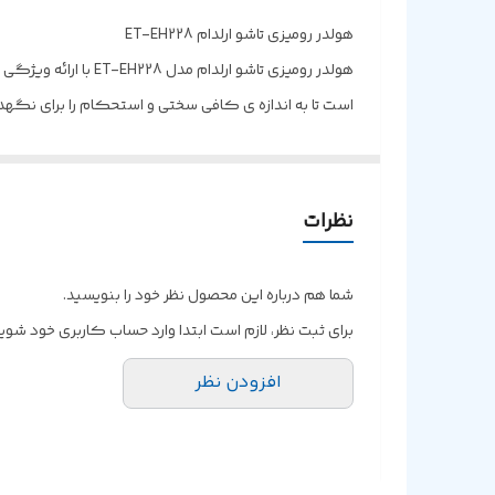
پد سیلیکونی ضد خش
هولدر رومیزی تاشو ارلدام ET-EH228
هولدر رومیزی تاشو 
است تا به اندازه‌ ی کافی سختی و استحکام را برای نگهد
دهد و از نمایش بهتری برخوردار شود. همچنین، قابلیت تاشو
سازگاری با انواع گوشی‌ های هوشمند
ویژگی 
نظرات
مناسب است. همچنین، استفاده از این هولدر به عنوان یک 
دست‌فرمانی نگه‌داری کند.
شما هم درباره این محصول نظر خود را بنویسید.
استند ارلدام مدل EH228
برای ثبت نظر، لازم است ابتدا وارد حساب کاربری خود شوید
افزودن نظر
ویژگی اصلی این هولدر، تاشو بودن آن می ‌باشد. این امک
در حرکت هستند یا نیاز به حمل آسان این لوازم دارند، بس
ویژگی های پایه نگهدارنده گوشی ارلدام مدل ET-EH228