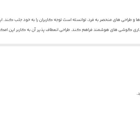
دارد
ارلدام مدل ET-EH228 با ارائه ویژگی‌ ها و طراحی‌ های منحصر به فرد، توانسته است توجه کاربران را ب
اری گوشی‌ های هوشمند فراهم کند. طراحی انعطاف ‌پذیر آن به کاربر این امکان
 شدن این هولدر آن را برای حمل و نقل آسان تر می ‌سازد.
مهم دیگر هولدر رومیزی ارلدام مدل EH228، سازگاری با انواع گوشی‌ های هوشمند مختلف است. این هولدر به ط
ابزار پشتیبانی، به کاربر این امکان را می ‌دهد که گوشی خود را در هنگام مک
.
استند رومیزی تاشو ارلدام مدل ET-EH228 مخصوص گوشی‌ های با اندازه تا 6.8 اینچ و افزایش ارتفاع، 
ان به کاربر این فرصت را می ‌دهد که هولدر را به راحتی تاشو کرده و در کیف ی
یار کارآمد است.