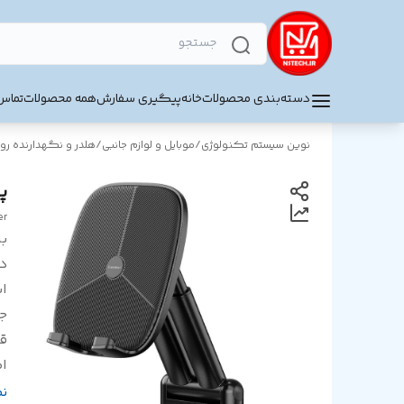
دسته‌بندی محصولات
خانه
پیگیری سفارش
همه محصولات
تماس 
نوین سیستم تکنولوژی
/
موبایل و لوازم جانبی
/
هلدر و نگهدارنده رو
پا
er
بر
د
اب
ج
قا
ام
پ
ن