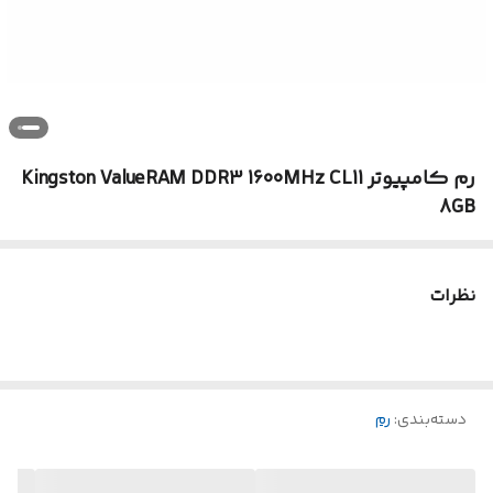
رم کامپیوتر Kingston ValueRAM DDR3 1600MHz CL11
8GB
نظرات
دسته‌بندی
:
رم