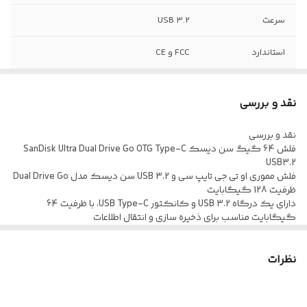
سرعت
USB 3.2
استاندارد
FCC و CE
جنس بدنه
فلزی
نقد و بررسی
رابط‌
USB, Type-C
نقد و بررسی
فلش 64 گیگ سن دیسک SanDisk Ultra Dual Drive Go OTG Type-C
USB3.2
فلش مموری او تی جی تایپ سی و USB 3.2 سن دیسک مدل Dual Drive Go
ظرفیت 128 گیگابایت
دارای یک درگاه USB 3.2 و کانکتور USB Type-C، با ظرفیت 64
گیگابایت مناسب برای ذخیره سازی و انتقال اطلاعات
بدنه فلزی کوچک و مقاوم در برابر ضربه و فشار، مجهز به شیار جهت متصل
کردن آویز و جلوگیری از گم شدن فلش
نظرات
حداکثر سرعت خواندن اطلاعات برابر با 400 مگابایت بر ثانیه و دارای دمای
عملیاتی 0 تا 35 درجه ی سانتی گراد
پشتیبانی از عملکرد OTG جهت اتصال به گوشی موبایل و سایر دستگاه
های سازگار