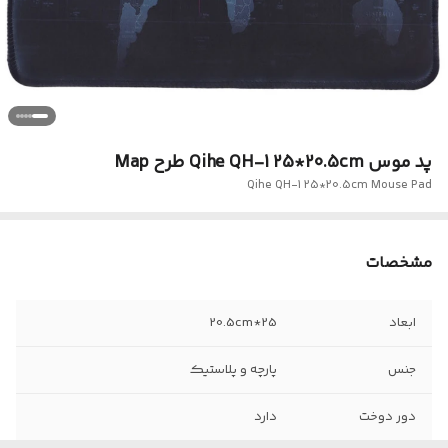
پد موس Qihe QH-1 25*20.5cm طرح Map
Qihe QH-1 25*20.5cm Mouse Pad
مشخصات
ابعاد
25*20.5cm
جنس
پارچه و پلاستیک
دور دوخت
دارد